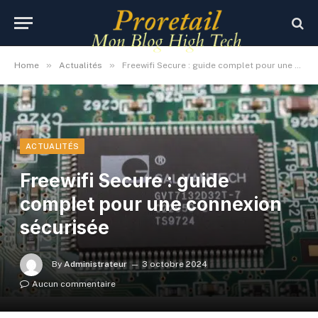
»
»
Home
Actualités
Freewifi Secure : guide complet pour une connexion sécurisée
ACTUALITÉS
Freewifi Secure : guide
complet pour une connexion
sécurisée
By
Administrateur
3 octobre 2024
Aucun commentaire