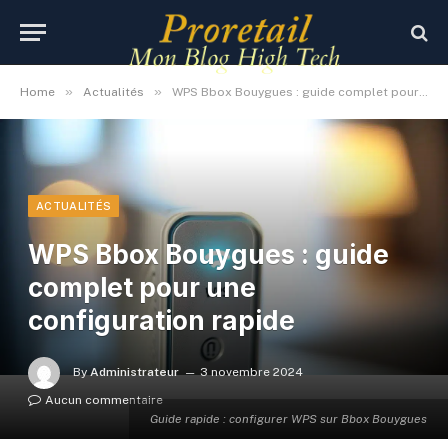
»
»
Home
Actualités
WPS Bbox Bouygues : guide complet pour une configuration rapide
ACTUALITÉS
WPS Bbox Bouygues : guide
complet pour une
configuration rapide
By
Administrateur
3 novembre 2024
Aucun commentaire
Guide rapide : configurer WPS sur Bbox Bouygues